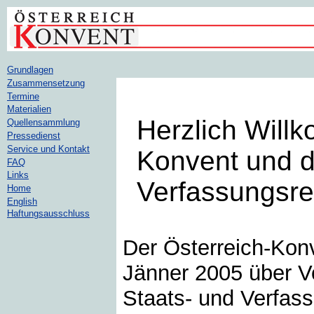
Grundlagen
Zusammensetzung
Termine
Materialien
Herzlich Will
Quellensammlung
Pressedienst
Service und Kontakt
Konvent und 
FAQ
Links
Verfassungsre
Home
English
Haftungsausschluss
Der Österreich-Konv
Jänner 2005 über V
Staats- und Verfas