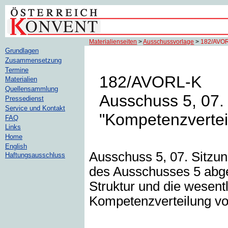
Materialienseiten
>
Ausschussvorlage
>
182/AVO
Grundlagen
Zusammensetzung
Termine
182/AVORL-K
Materialien
Quellensammlung
Ausschuss 5, 07. 
Pressedienst
Service und Kontakt
"Kompetenzvertei
FAQ
Links
Home
English
Ausschuss 5, 07. Sitzun
Haftungsausschluss
des Ausschusses 5 abge
Struktur und die wesent
Kompetenzverteilung vo