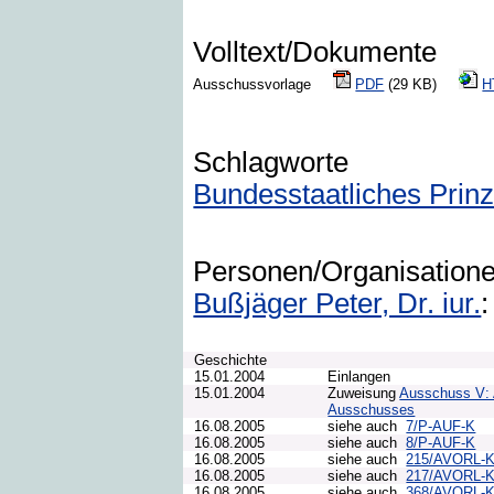
Volltext/Dokumente
Ausschussvorlage
PDF
(29 KB)
H
Schlagworte
Bundesstaatliches Prin
Personen/Organisation
Bußjäger Peter, Dr. iur.
:
Geschichte
15.01.2004
Einlangen
15.01.2004
Zuweisung
Ausschuss V: 
Ausschusses
16.08.2005
siehe auch
7/P-AUF-K
16.08.2005
siehe auch
8/P-AUF-K
16.08.2005
siehe auch
215/AVORL-
16.08.2005
siehe auch
217/AVORL-
16.08.2005
siehe auch
368/AVORL-