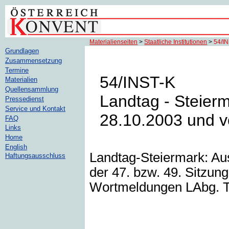
Materialienseiten
>
Staatliche Institutionen
>
54/I
Grundlagen
Zusammensetzung
Termine
54/INST-K
Materialien
Quellensammlung
Landtag - Steier
Pressedienst
Service und Kontakt
28.10.2003 und v
FAQ
Links
Home
English
Landtag-Steiermark: Au
Haftungsausschluss
der 47. bzw. 49. Sitzun
Wortmeldungen LAbg. T