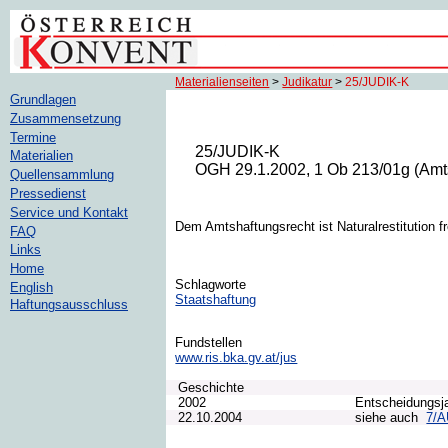
Materialienseiten
>
Judikatur
>
25/JUDIK-K
Grundlagen
Zusammensetzung
Termine
25/JUDIK-K
Materialien
OGH 29.1.2002, 1 Ob 213/01g (Amtsh
Quellensammlung
Pressedienst
Service und Kontakt
Dem Amtshaftungsrecht ist Naturalrestitution f
FAQ
Links
Home
Schlagworte
English
Staatshaftung
Haftungsausschluss
Fundstellen
www.ris.bka.gv.at/jus
Geschichte
2002
Entscheidungsj
22.10.2004
siehe auch
7/