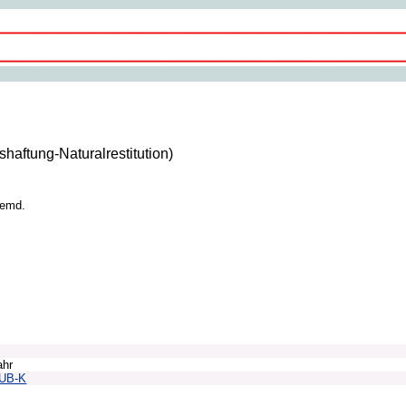
aftung-Naturalrestitution)
remd.
ahr
AUB-K