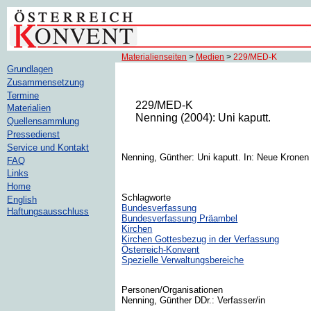
Materialienseiten
>
Medien
>
229/MED-K
Grundlagen
Zusammensetzung
Termine
229/MED-K
Materialien
Nenning (2004): Uni kaputt.
Quellensammlung
Pressedienst
Service und Kontakt
Nenning, Günther: Uni kaputt. In: Neue Kronen 
FAQ
Links
Home
Schlagworte
English
Bundesverfassung
Haftungsausschluss
Bundesverfassung Präambel
Kirchen
Kirchen Gottesbezug in der Verfassung
Österreich-Konvent
Spezielle Verwaltungsbereiche
Personen/Organisationen
Nenning, Günther DDr.: Verfasser/in