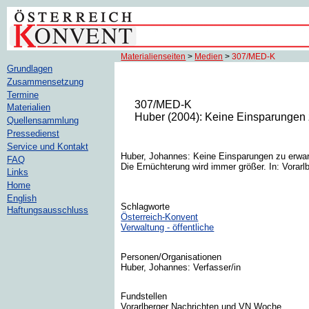
Materialienseiten
>
Medien
>
307/MED-K
Grundlagen
Zusammensetzung
Termine
307/MED-K
Materialien
Huber (2004): Keine Einsparungen 
Quellensammlung
Pressedienst
Service und Kontakt
Huber, Johannes: Keine Einsparungen zu erwar
FAQ
Die Ernüchterung wird immer größer. In: Vorarl
Links
Home
English
Schlagworte
Haftungsausschluss
Österreich-Konvent
Verwaltung - öffentliche
Personen/Organisationen
Huber, Johannes: Verfasser/in
Fundstellen
Vorarlberger Nachrichten und VN Woche