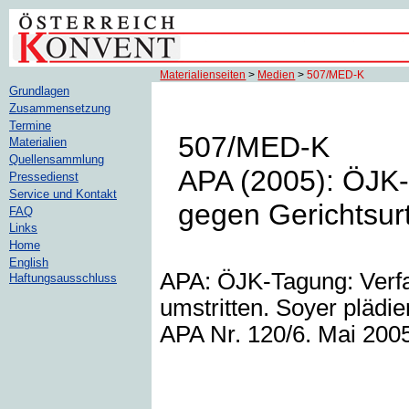
Materialienseiten
>
Medien
>
507/MED-K
Grundlagen
Zusammensetzung
Termine
507/MED-K
Materialien
Quellensammlung
APA (2005): ÖJK
Pressedienst
Service und Kontakt
gegen Gerichtsurt
FAQ
Links
Home
English
APA: ÖJK-Tagung: Verf
Haftungsausschluss
umstritten. Soyer plädie
APA Nr. 120/6. Mai 2005 