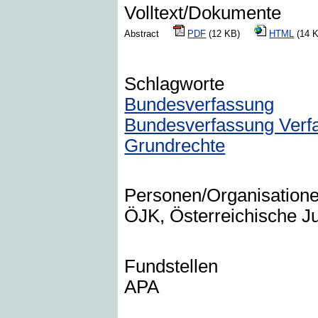
Volltext/Dokumente
Abstract
PDF
(12 KB)
HTML
(14
Schlagworte
Bundesverfassung
Bundesverfassung Verf
Grundrechte
Personen/Organisation
ÖJK, Österreichische Ju
Fundstellen
APA