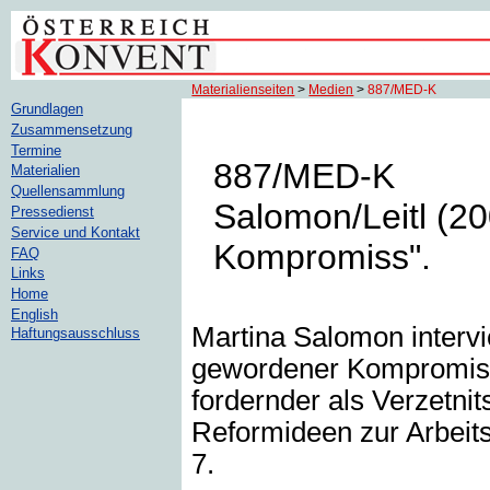
Materialienseiten
>
Medien
>
887/MED-K
Grundlagen
Zusammensetzung
Termine
887/MED-K
Materialien
Quellensammlung
Salomon/Leitl (20
Pressedienst
Service und Kontakt
Kompromiss".
FAQ
Links
Home
English
Martina Salomon intervie
Haftungsausschluss
gewordener Kompromiss"
fordernder als Verzetni
Reformideen zur Arbeits
7.