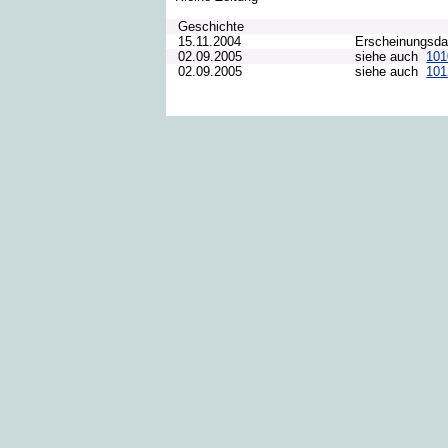
Geschichte
15.11.2004
Erscheinungsd
02.09.2005
siehe auch
10
02.09.2005
siehe auch
10