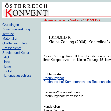
Materialienseiten
>
Medien
>
1011/MED-K
Grundlagen
Zusammensetzung
Termine
1011/MED-K
Materialien
Kleine Zeitung (2004): Kontrolldefi
Quellensammlung
Pressedienst
Service und Kontakt
Kleine Zeitung: Kontrolldefizit bei kleinere
FAQ
ihrer Kompetenzen. In: Kleine Zeitung, 15. No
Links
Home
English
Schlagworte
Haftungsausschluss
Rechnungshof
Rechnungshof Kompetenzen des Rechnungsho
Personen/Organisationen
Rechnungshof: Verfasser/in
Fundstellen
Kleine Zeitung