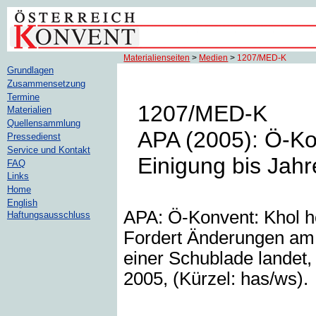
Materialienseiten
>
Medien
>
1207/MED-K
Grundlagen
Zusammensetzung
Termine
1207/MED-K
Materialien
Quellensammlung
APA (2005): Ö-Kon
Pressedienst
Service und Kontakt
Einigung bis Jah
FAQ
Links
Home
English
APA: Ö-Konvent: Khol ho
Haftungsausschluss
Fordert Änderungen am F
einer Schublade landet, 
2005, (Kürzel: has/ws).