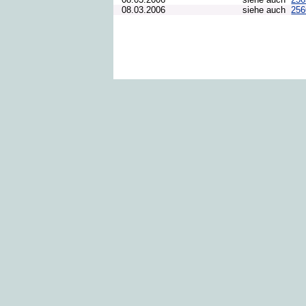
08.03.2006
siehe auch
25