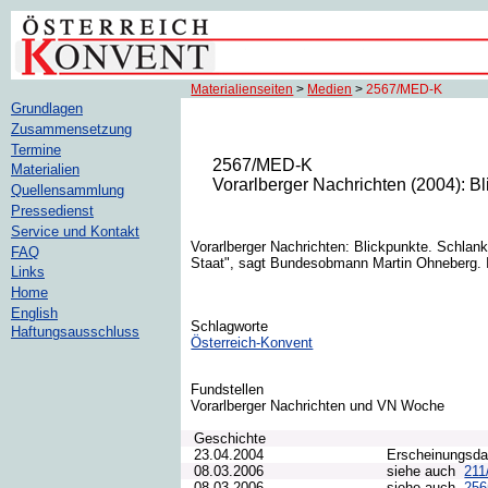
Materialienseiten
>
Medien
>
2567/MED-K
Grundlagen
Zusammensetzung
Termine
2567/MED-K
Materialien
Vorarlberger Nachrichten (2004): Bl
Quellensammlung
Pressedienst
Service und Kontakt
Vorarlberger Nachrichten: Blickpunkte. Schlank
FAQ
Staat", sagt Bundesobmann Martin Ohneberg. In:
Links
Home
English
Schlagworte
Haftungsausschluss
Österreich-Konvent
Fundstellen
Vorarlberger Nachrichten und VN Woche
Geschichte
23.04.2004
Erscheinungsd
08.03.2006
siehe auch
211
08.03.2006
siehe auch
25