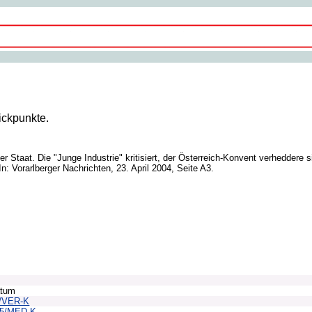
ickpunkte.
er Staat. Die "Junge Industrie" kritisiert, der Österreich-Konvent verheddere
 Vorarlberger Nachrichten, 23. April 2004, Seite A3.
atum
/VER-K
65/MED-K