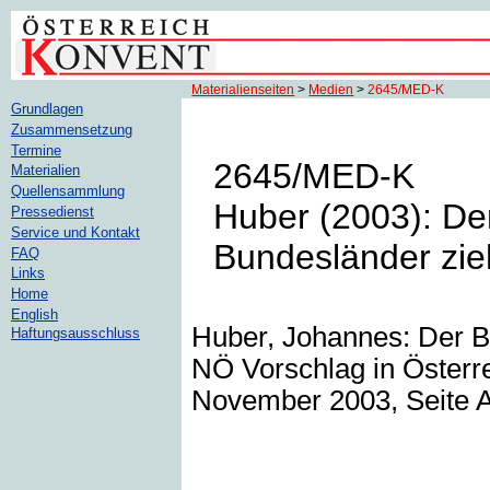
Materialienseiten
>
Medien
>
2645/MED-K
Grundlagen
Zusammensetzung
Termine
2645/MED-K
Materialien
Quellensammlung
Huber (2003): Der
Pressedienst
Service und Kontakt
Bundesländer zie
FAQ
Links
Home
English
Huber, Johannes: Der Bu
Haftungsausschluss
NÖ Vorschlag in Österre
November 2003, Seite 