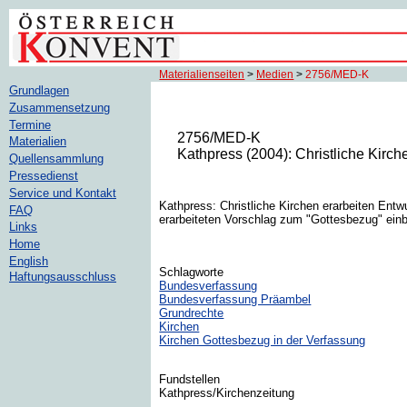
Materialienseiten
>
Medien
>
2756/MED-K
Grundlagen
Zusammensetzung
Termine
2756/MED-K
Materialien
Kathpress (2004): Christliche Kirch
Quellensammlung
Pressedienst
Service und Kontakt
Kathpress: Christliche Kirchen erarbeiten Ent
FAQ
erarbeiteten Vorschlag zum "Gottesbezug" einb
Links
Home
English
Schlagworte
Haftungsausschluss
Bundesverfassung
Bundesverfassung Präambel
Grundrechte
Kirchen
Kirchen Gottesbezug in der Verfassung
Fundstellen
Kathpress/Kirchenzeitung