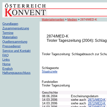
Materialienseiten
>
Medien
>
2874/MED-K
Grundlagen
Zusammensetzung
Termine
2874/MED-K
Materialien
Tiroler Tageszeitung (2004): Schlag
Quellensammlung
Pressedienst
Service und Kontakt
Tiroler Tageszeitung: Schlagabtausch zur Schutz
FAQ
Links
Home
Schlagworte
English
Staatsziele
Haftungsausschluss
Fundstellen
Tiroler Tageszeitung
Geschichte
08.06.2004
Erscheinungsdatum
14.03.2006
siehe auch
2871/MED-K
14.03.2006
siehe auch
2872/MED-K
14.03.2006
siehe auch
2873/MED-K