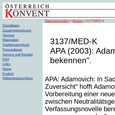
Materialienseiten
>
Medien
>
3137/MED-K
Grundlagen
Zusammensetzung
Termine
3137/MED-K
Materialien
Quellensammlung
APA (2003): Adam
Pressedienst
Service und Kontakt
bekennen".
FAQ
Links
Home
English
APA: Adamovich: In Sach
Haftungsausschluss
Zuversicht" hofft Adamo
Vorbereitung einer neu
zwischen Neutralitätsge
Verfassungsnovelle ber