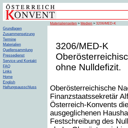
Materialienseiten
>
Medien
>
3206/MED-K
Grundlagen
Zusammensetzung
Termine
3206/MED-K
Materialien
Quellensammlung
Oberösterreichis
Pressedienst
Service und Kontakt
ohne Nulldefizit.
FAQ
Links
Home
English
Oberösterreichische Nac
Haftungsausschluss
Finanzstaatssekretär Alf
Österreich-Konvents die
ausgeglichenen Haushalt
Festschreibung des Null