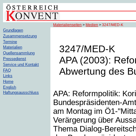
Materialienseiten
>
Medien
>
3247/MED-K
Grundlagen
Zusammensetzung
Termine
3247/MED-K
Materialien
Quellensammlung
APA (2003): Refor
Pressedienst
Service und Kontakt
Abwertung des B
FAQ
Links
Home
English
APA: Reformpolitik: Kor
Haftungsausschluss
Bundespräsidenten-Amt
am Montag im Ö1-"Mittag
Verärgerung über Auss
Thema Dialog-Bereitsch