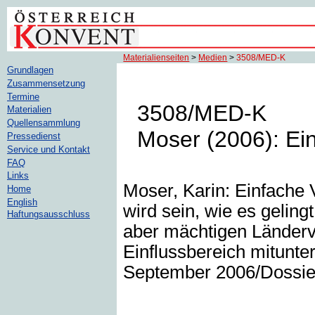
Materialienseiten
>
Medien
>
3508/MED-K
Grundlagen
Zusammensetzung
Termine
3508/MED-K
Materialien
Quellensammlung
Moser (2006): Ein
Pressedienst
Service und Kontakt
FAQ
Links
Moser, Karin: Einfache 
Home
English
wird sein, wie es geling
Haftungsausschluss
aber mächtigen Länderve
Einflussbereich mitunter
September 2006/Dossier