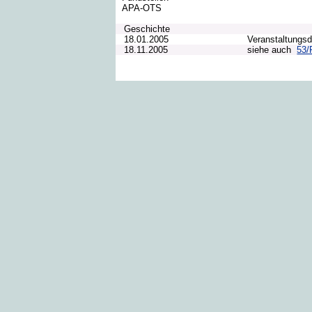
APA-OTS
Geschichte
18.01.2005
Veranstaltungs
18.11.2005
siehe auch
53