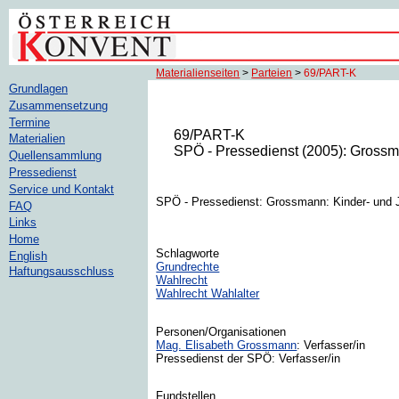
Materialienseiten
>
Parteien
>
69/PART-K
Grundlagen
Zusammensetzung
Termine
69/PART-K
Materialien
SPÖ - Pressedienst (2005): Grossma
Quellensammlung
Pressedienst
Service und Kontakt
SPÖ - Pressedienst: Grossmann: Kinder- und Ju
FAQ
Links
Home
Schlagworte
English
Grundrechte
Haftungsausschluss
Wahlrecht
Wahlrecht Wahlalter
Personen/Organisationen
Mag. Elisabeth Grossmann
: Verfasser/in
Pressedienst der SPÖ: Verfasser/in
Fundstellen