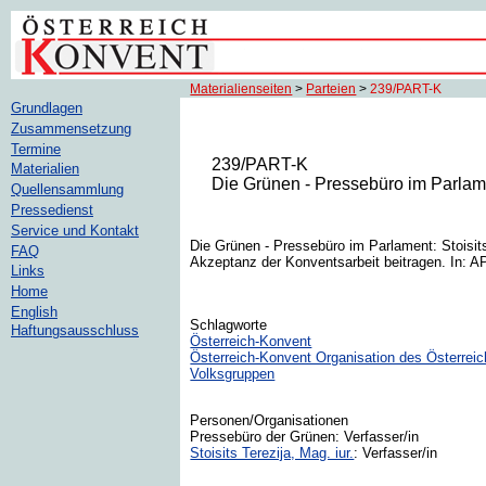
Materialienseiten
>
Parteien
>
239/PART-K
Grundlagen
Zusammensetzung
Termine
239/PART-K
Materialien
Die Grünen - Pressebüro im Parlame
Quellensammlung
Pressedienst
Service und Kontakt
Die Grünen - Pressebüro im Parlament: Stoisits
FAQ
Akzeptanz der Konventsarbeit beitragen. In: 
Links
Home
English
Schlagworte
Haftungsausschluss
Österreich-Konvent
Österreich-Konvent Organisation des Österrei
Volksgruppen
Personen/Organisationen
Pressebüro der Grünen: Verfasser/in
Stoisits Terezija, Mag. iur.
: Verfasser/in