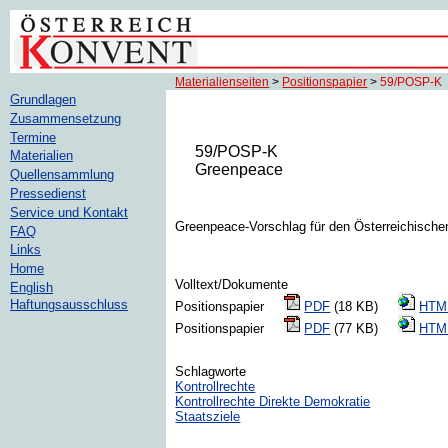
Materialienseiten
>
Positionspapier
>
59/POSP-K
Grundlagen
Zusammensetzung
Termine
59/POSP-K
Materialien
Greenpeace
Quellensammlung
Pressedienst
Service und Kontakt
Greenpeace-Vorschlag für den Österreichisch
FAQ
Links
Home
Volltext/Dokumente
English
Haftungsausschluss
Positionspapier
PDF
(18 KB)
HTM
Positionspapier
PDF
(77 KB)
HTM
Schlagworte
Kontrollrechte
Kontrollrechte Direkte Demokratie
Staatsziele