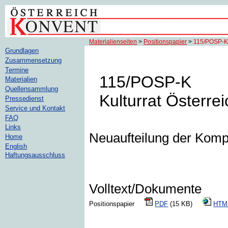
Materialienseiten
>
Positionspapier
>
115/POSP-
Grundlagen
Zusammensetzung
Termine
115/POSP-K
Materialien
Quellensammlung
Kulturrat Österrei
Pressedienst
Service und Kontakt
FAQ
Links
Neuaufteilung der Komp
Home
English
Haftungsausschluss
Volltext/Dokumente
Positionspapier
PDF
(15 KB)
HTM