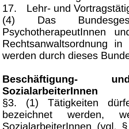
17.
Lehr- und Vortragstäti
(4) Das Bundesgese
PsychotherapeutInnen un
Rechtsanwaltsordnung in 
werden durch dieses Bundes
Beschäftigung- 
SozialarbeiterInnen
§3. (1) Tätigkeiten dür
bezeichnet werden, w
SozialarbeiterInnen (vgl. 