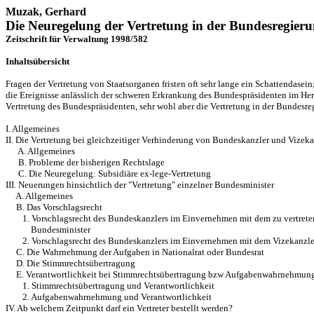
Muzak, Gerhard
Die Neuregelung der Vertretung in der Bundesregier
Zeitschrift für Verwaltung 1998/582
Inhaltsübersicht
Fragen der Vertretung von Staatsorganen fristen oft sehr lange ein Schattendasein
die Ereignisse anlässlich der schweren Erkrankung des Bundespräsidenten im H
Vertretung des Bund
espräsidenten, sehr wohl aber die Vertretung in der Bundesr
I. Allgemeines
II. Die Vertretung bei gleichzeitiger Verhinderung von Bundeskanzler und Vizeka
A. Allgemeines
B. Probleme der bisherigen Rechtslage
C. Die Neuregelung: 
Subsidiäre ex-lege-Vertretung
III. Neuerungen hinsichtlich der "Vertretung" einzelner Bundesminister
A. Allgemeines
B. Das Vorschlagsrecht
1. Vorschlagsrecht des Bundeskanzlers im Einvernehmen mit dem zu vertrete
Bundesminister
2. Vorschlagsrecht des Bundeskanzlers im Einvernehmen mit dem Vizekanzle
C. Die Wahrnehmung der Aufgaben in Nationalrat oder Bundesrat
D. Die Stimmrechtsübertragung
E. Verantwortlichkeit bei Stimmrechtsübertragung bzw Aufgabe
nwahrnehmun
1. Stimmrechtsübertragung und Verantwortlichkeit
2. Aufgabenwahrnehmung und Verantwortlichkeit
IV. Ab welchem Zeitpunkt darf ein Vertreter bestellt werden?