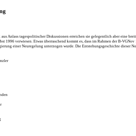
ung
; aus Anlass tagespolitischer Diskussionen erreiche
n sie gelegentlich aber eine breit
erbst 1996 verwiesen. Etwas überraschend kommt es, dass im Rahmen der B-VGNov 
egierung einer Neuregelung unterzogen wurde. Die Entstehungsgeschichte dieser Nov
nzler
nden 
r
g