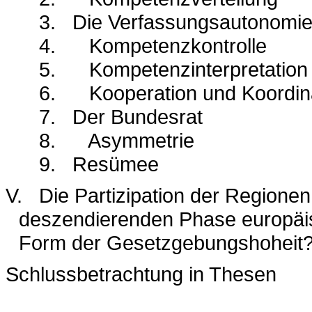
3.
Die Verfassungsautonomie
4.
Kompetenzkontrolle
5.
Kompetenzinterpretation
6.
Kooperation und Koordin
7.
Der Bundesrat
8.
Asymmetrie
9.
Resümee
V.
Die Partizipation der Regione
deszendierenden Phase europäis
Form der Gesetzgebungshoheit
Schlussbetrachtung in Thesen