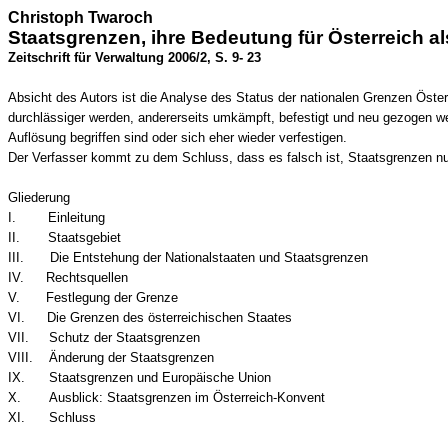
Christoph Twaroch
Staatsgrenzen, ihre Bedeutung für Österreich al
Zeitschrift für Verwaltung 2006/2, S. 9- 23
Absicht des Autors ist die Analyse des Status der nationalen Grenzen Öst
durchlässiger werden, andererseits umkämpft, befestigt und neu gezogen wer
Auflösung begriffen sind oder sich eher wieder verfestigen.
Der Verfasser kommt zu dem Schluss, dass es falsch ist, Staatsgrenzen nur 
Gliederung
I.
Einleitung
II.
Staatsgebiet
III.
Die Entstehung der Nationalstaaten und Staatsgrenzen
IV.
Rechtsquellen
V.
Festlegung der Grenze
VI.
Die Grenzen des österreichischen Staates
VII.
Schutz der Staatsgrenzen
VIII.
Änderung der Staatsgrenzen
IX.
Staatsgrenzen und Europäische Union
X.
Ausblick: Staatsgrenzen im Österreich-Konvent
XI.
Schluss