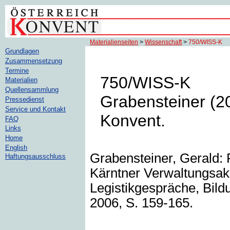
Materialienseiten
>
Wissenschaft
>
750/WISS-K
Grundlagen
Zusammensetzung
Termine
750/WISS-K
Materialien
Quellensammlung
Grabensteiner (2
Pressedienst
Service und Kontakt
Konvent.
FAQ
Links
Home
English
Grabensteiner, Gerald: 
Haftungsausschluss
Kärntner Verwaltungsaka
Legistikgespräche, Bild
2006, S. 159-165.