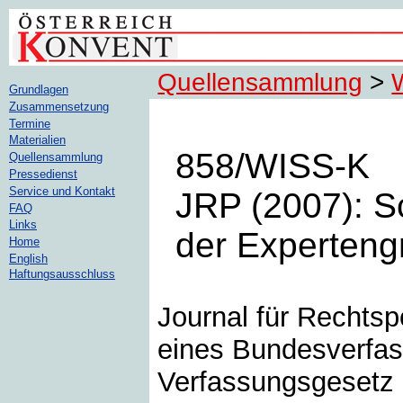
Quellensammlung
>
Grundlagen
Zusammensetzung
Termine
Materialien
858/WISS-K
Quellensammlung
Pressedienst
Service und Kontakt
JRP (2007): S
FAQ
Links
der Experteng
Home
English
Haftungsausschluss
Journal für Rechtsp
eines Bundesverfa
Verfassungsgesetz 