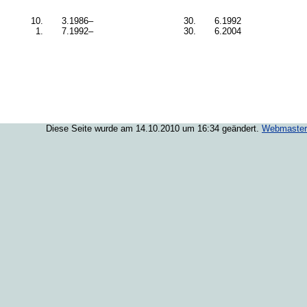
10.
3.
1986–
30.
6.
1992
1.
7.
1992–
30.
6.
2004
Diese Seite wurde am 14.10.2010 um 16:34 geändert.
Webmaster