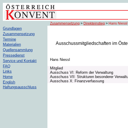
Zusammensetzung
>
Direkteinstieg
>
Hans Niessl
Grundlagen
Zusammensetzung
Termine
Ausschussmitgliedschaften im Öste
Materialien
Quellensammlung
Pressedienst
Hans Niessl
Service und Kontakt
FAQ
Mitglied
Links
Ausschuss VI: Reform der Verwaltung
Ausschuss VII: Strukturen besonderer Verwalt
Home
Ausschuss X: Finanzverfassung
English
Haftungsausschluss