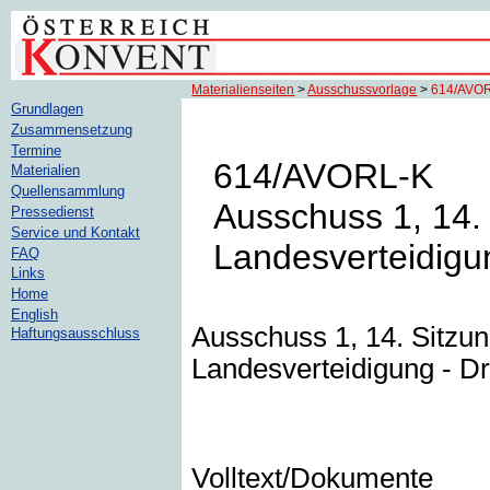
Materialienseiten
>
Ausschussvorlage
>
614/AVO
Grundlagen
Zusammensetzung
Termine
614/AVORL-K
Materialien
Quellensammlung
Ausschuss 1, 14. 
Pressedienst
Service und Kontakt
Landesverteidigun
FAQ
Links
Home
English
Ausschuss 1, 14. Sitzun
Haftungsausschluss
Landesverteidigung - Dr
Volltext/Dokumente