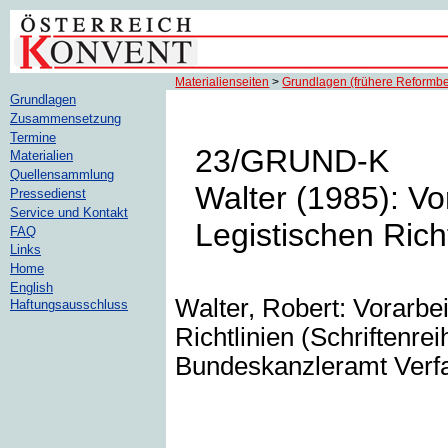
Materialienseiten
>
Grundlagen (frühere Reformb
Grundlagen
Zusammensetzung
Termine
23/GRUND-K
Materialien
Quellensammlung
Walter (1985): Vo
Pressedienst
Service und Kontakt
Legistischen Rich
FAQ
Links
Home
English
Walter, Robert: Vorarbe
Haftungsausschluss
Richtlinien (Schriftenre
Bundeskanzleramt Verf