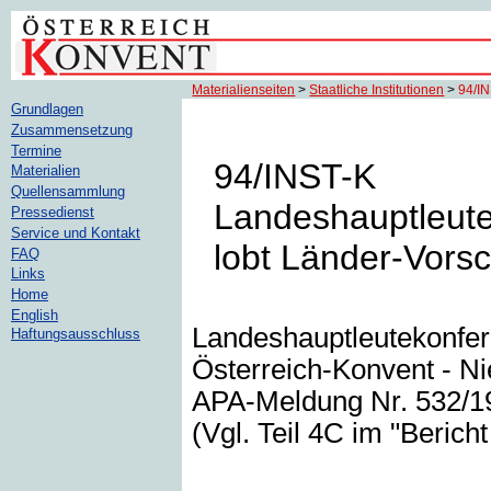
Materialienseiten
>
Staatliche Institutionen
>
94/I
Grundlagen
Zusammensetzung
Termine
94/INST-K
Materialien
Quellensammlung
Landeshauptleute
Pressedienst
Service und Kontakt
lobt Länder-Vorsc
FAQ
Links
Home
English
Landeshauptleutekonfer
Haftungsausschluss
Österreich-Konvent - Nie
APA-Meldung Nr. 532/19.
(Vgl. Teil 4C im "Berich