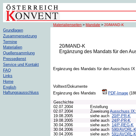
Materialienseiten
>
Mandate
>
20/MAND-K
Grundlagen
Zusammensetzung
Termine
20/MAND-K
Materialien
Ergänzung des Mandats für den Au
Quellensammlung
Pressedienst
Service und Kontakt
Ergänzung des Mandats für den Ausschuss IX
FAQ
Links
Home
Volltext/Dokumente
English
Haftungsausschluss
Ergänzung des Mandats
PDF-Image
(1
Geschichte
02.07.2004
Erstellung
02.07.2004
Zuweisung
Ausschuss IX:
19.08.2005
siehe auch
20/P-PR-K
19.08.2005
siehe auch
24/P-PR-K
30.04.2006
siehe auch
14/P-REG-K
30.04.2006
siehe auch
590/AVORL-
30.04.2006
siehe auch
591/AVORL-