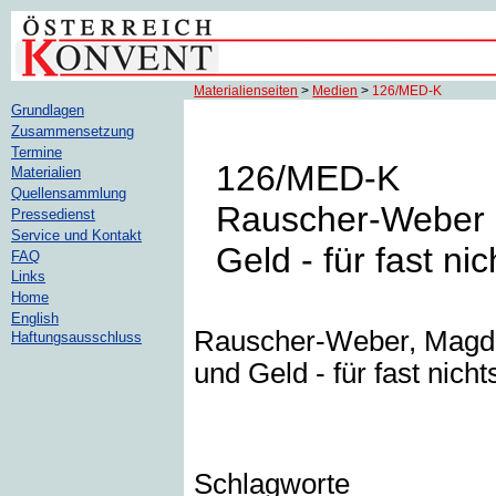
Materialienseiten
>
Medien
>
126/MED-K
Grundlagen
Zusammensetzung
Termine
126/MED-K
Materialien
Quellensammlung
Rauscher-Weber (
Pressedienst
Service und Kontakt
Geld - für fast ni
FAQ
Links
Home
English
Rauscher-Weber, Magdal
Haftungsausschluss
und Geld - für fast nicht
Schlagworte