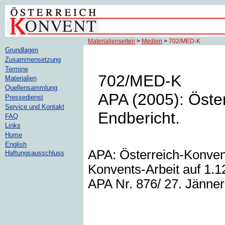
Materialienseiten
>
Medien
>
702/MED-K
Grundlagen
Zusammensetzung
Termine
702/MED-K
Materialien
Quellensammlung
APA (2005): Öste
Pressedienst
Service und Kontakt
Endbericht.
FAQ
Links
Home
English
APA: Österreich-Konven
Haftungsausschluss
Konvents-Arbeit auf 1.1
APA Nr. 876/ 27. Jänner