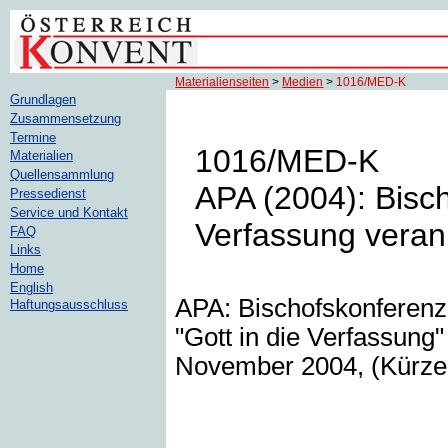
Materialienseiten
>
Medien
>
1016/MED-K
Grundlagen
Zusammensetzung
Termine
1016/MED-K
Materialien
Quellensammlung
APA (2004): Bisch
Pressedienst
Service und Kontakt
Verfassung veran
FAQ
Links
Home
English
APA: Bischofskonferenz:
Haftungsausschluss
"Gott in die Verfassung"
November 2004, (Kürzel: