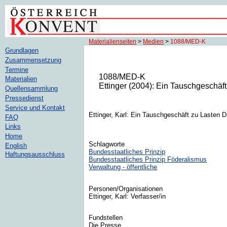
Materialienseiten
>
Medien
>
1088/MED-K
Grundlagen
Zusammensetzung
Termine
1088/MED-K
Materialien
Ettinger (2004): Ein Tauschgeschäft 
Quellensammlung
Pressedienst
Service und Kontakt
Ettinger, Karl: Ein Tauschgeschäft zu Lasten Dr
FAQ
Links
Home
Schlagworte
English
Bundesstaatliches Prinzip
Haftungsausschluss
Bundesstaatliches Prinzip Föderalismus
Verwaltung - öffentliche
Personen/Organisationen
Ettinger, Karl: Verfasser/in
Fundstellen
Die Presse