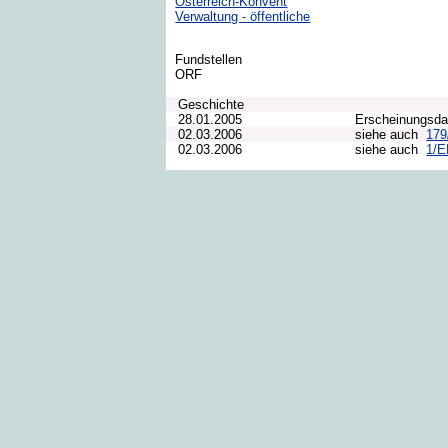
Österreich-Konvent
Verwaltung - öffentliche
Fundstellen
ORF
Geschichte
28.01.2005
Erscheinungsd
02.03.2006
siehe auch
17
02.03.2006
siehe auch
1/