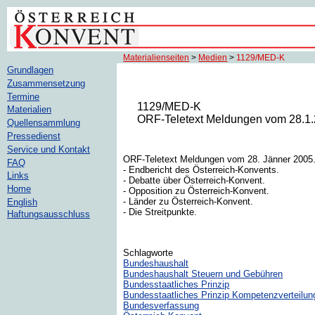
Materialienseiten
>
Medien
>
1129/MED-K
Grundlagen
Zusammensetzung
Termine
1129/MED-K
Materialien
ORF-Teletext Meldungen vom 28.1.
Quellensammlung
Pressedienst
Service und Kontakt
ORF-Teletext Meldungen vom 28. Jänner 2005
FAQ
- Endbericht des Österreich-Konvents.
Links
- Debatte über Österreich-Konvent.
Home
- Opposition zu Österreich-Konvent.
- Länder zu Österreich-Konvent.
English
- Die Streitpunkte.
Haftungsausschluss
Schlagworte
Bundeshaushalt
Bundeshaushalt Steuern und Gebühren
Bundesstaatliches Prinzip
Bundesstaatliches Prinzip Kompetenzverteilun
Bundesverfassung