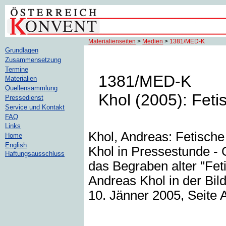
Materialienseiten
>
Medien
>
1381/MED-K
Grundlagen
Zusammensetzung
Termine
1381/MED-K
Materialien
Quellensammlung
Khol (2005): Feti
Pressedienst
Service und Kontakt
FAQ
Links
Khol, Andreas: Fetische
Home
English
Khol in Pressestunde - 
Haftungsausschluss
das Begraben alter "Feti
Andreas Khol in der Bild
10. Jänner 2005, Seite 