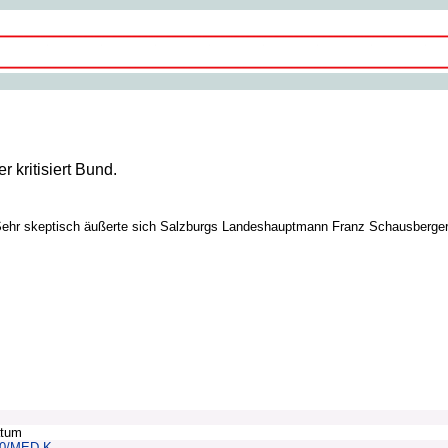
kritisiert Bund.
Sehr skeptisch äußerte sich Salzburgs Landeshauptmann Franz Schausberge
atum
00/MED-K