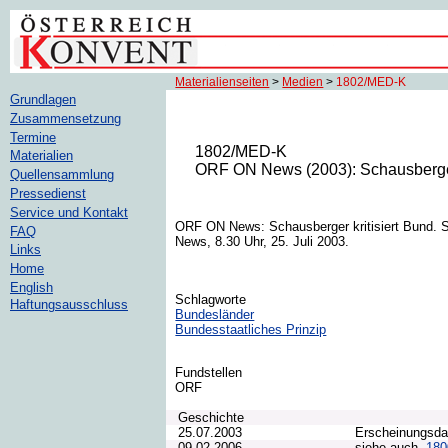
Materialienseiten
>
Medien
>
1802/MED-K
Grundlagen
Zusammensetzung
Termine
1802/MED-K
Materialien
ORF ON News (2003): Schausberger 
Quellensammlung
Pressedienst
Service und Kontakt
ORF ON News: Schausberger kritisiert Bund. 
FAQ
News, 8.30 Uhr, 25. Juli 2003.
Links
Home
English
Schlagworte
Haftungsausschluss
Bundesländer
Bundesstaatliches Prinzip
Fundstellen
ORF
Geschichte
25.07.2003
Erscheinungsd
09.02.2006
siehe auch
18