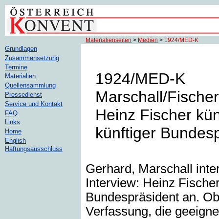
Materialienseiten
>
Medien
>
1924/MED-K
Grundlagen
Zusammensetzung
Termine
1924/MED-K
Materialien
Quellensammlung
Marschall/Fischer 
Pressedienst
Service und Kontakt
Heinz Fischer künd
FAQ
Links
künftiger Bundesp
Home
English
Haftungsausschluss
Gerhard, Marschall inter
Interview: Heinz Fischer
Bundespräsident an. Obe
Verfassung, die geeigne