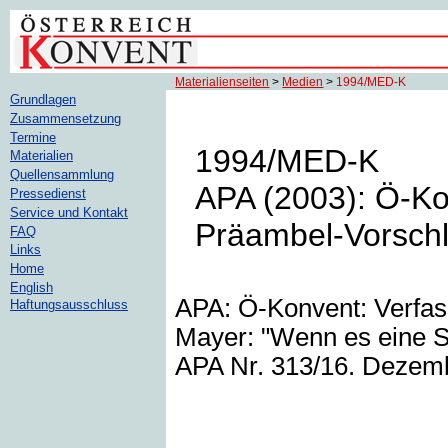
Materialienseiten
>
Medien
>
1994/MED-K
Grundlagen
Zusammensetzung
Termine
1994/MED-K
Materialien
Quellensammlung
APA (2003): Ö-Ko
Pressedienst
Service und Kontakt
Präambel-Vorschl
FAQ
Links
Home
English
APA: Ö-Konvent: Verfas
Haftungsausschluss
Mayer: "Wenn es eine Sc
APA Nr. 313/16. Dezemb