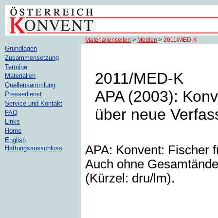
Materialienseiten
>
Medien
>
2011/MED-K
Grundlagen
Zusammensetzung
Termine
2011/MED-K
Materialien
Quellensammlung
APA (2003): Konv
Pressedienst
Service und Kontakt
über neue Verfas
FAQ
Links
Home
English
APA: Konvent: Fischer 
Haftungsausschluss
Auch ohne Gesamtänderu
(Kürzel: dru/lm).