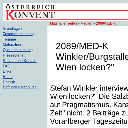
Materialienseiten
>
Medien
>
2089/MED-K
Grundlagen
Zusammensetzung
Termine
2089/MED-K
Materialien
Quellensammlung
Winkler/Burgstall
Pressedienst
Service und Kontakt
Wien locken?"
FAQ
Links
Home
English
Stefan Winkler interview
Haftungsausschluss
Wien locken?" Die Salzb
auf Pragmatismus. Kanzl
Zeit" nicht. 2 Beiträge
Vorarlberger Tageszeitu