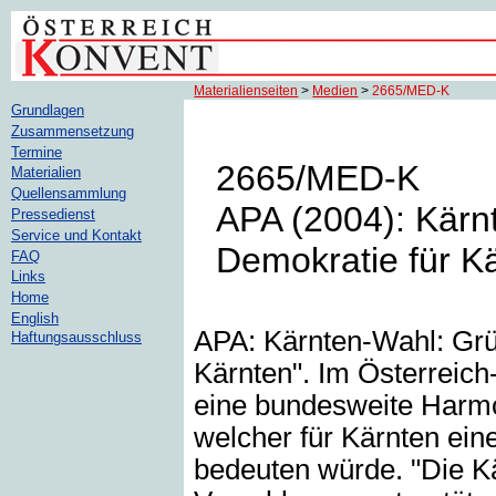
Materialienseiten
>
Medien
>
2665/MED-K
Grundlagen
Zusammensetzung
Termine
2665/MED-K
Materialien
Quellensammlung
APA (2004): Kärn
Pressedienst
Service und Kontakt
Demokratie für Kä
FAQ
Links
Home
English
APA: Kärnten-Wahl: Grü
Haftungsausschluss
Kärnten". Im Österreich-
eine bundesweite Harm
welcher für Kärnten ein
bedeuten würde. "Die Kä