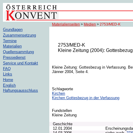
Materialienseiten
>
Medien
>
2753/MED-K
Grundlagen
Zusammensetzung
Termine
2753/MED-K
Materialien
Kleine Zeitung (2004): Gottesbezug
Quellensammlung
Pressedienst
Service und Kontakt
Kleine Zeitung: Gottesbezug in Verfassung. Bei
FAQ
Jänner 2004, Seite 4.
Links
Home
English
Schlagworte
Haftungsausschluss
Kirchen
Kirchen Gottesbezug in der Verfassung
Fundstellen
Kleine Zeitung
Geschichte
12.01.2004
Erscheinungsd
14.03.2006
siehe auch
27