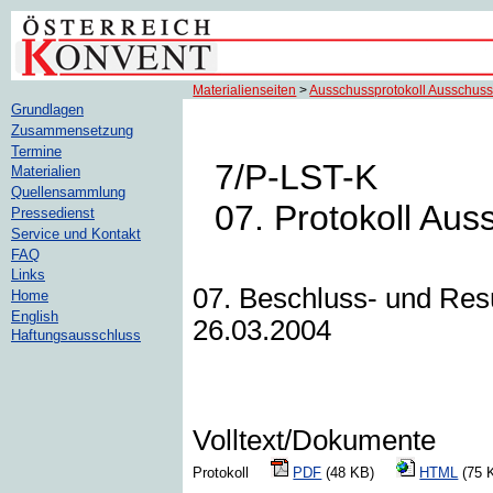
Materialienseiten
>
Ausschussprotokoll Ausschuss 
Grundlagen
Zusammensetzung
Termine
7/P-LST-K
Materialien
Quellensammlung
07. Protokoll Aus
Pressedienst
Service und Kontakt
FAQ
Links
07. Beschluss- und Res
Home
English
26.03.2004
Haftungsausschluss
Volltext/Dokumente
Protokoll
PDF
(48 KB)
HTML
(75