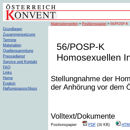
Materialienseiten
>
Positionspapier
>
56/POSP-K
Grundlagen
Zusammensetzung
Termine
56/POSP-K
Materialien
Quellensammlung
Homosexuellen In
Pressedienst
Service und Kontakt
FAQ
Links
Stellungnahme der Homo
Home
English
der Anhörung vor dem 
Haftungsausschluss
Volltext/Dokumente
Positionspapier
PDF
(16 KB)
HTM