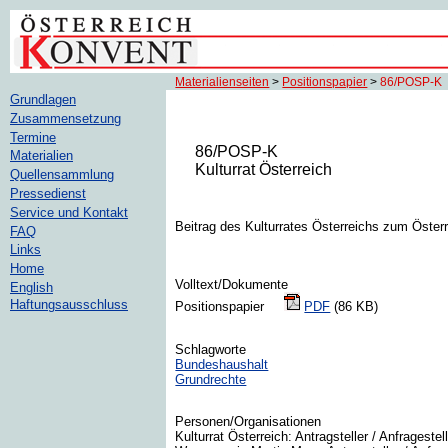
Materialienseiten
>
Positionspapier
>
86/POSP-K
Grundlagen
Zusammensetzung
Termine
86/POSP-K
Materialien
Kulturrat Österreich
Quellensammlung
Pressedienst
Service und Kontakt
Beitrag des Kulturrates Österreichs zum Öster
FAQ
Links
Home
Volltext/Dokumente
English
Haftungsausschluss
Positionspapier
PDF
(86 KB)
Schlagworte
Bundeshaushalt
Grundrechte
Personen/Organisationen
Kulturrat Österreich: Antragsteller / Anfragestel